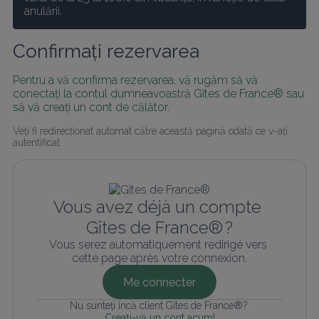
anulării.
Confirmați rezervarea
Pentru a vă confirma rezervarea, vă rugăm să vă 
conectați la contul dumneavoastră Gîtes de France® sau 
să vă creați un cont de călător.
Veți fi redirecționat automat către această pagină odată ce v-ați 
autentificat.
Vous avez déjà un compte 
Gîtes de France® ?
Vous serez automatiquement redirigé vers 
cette page après votre connexion.
Me connecter
Nu sunteți încă client Gîtes de France®? 
Creați-vă un cont acum!