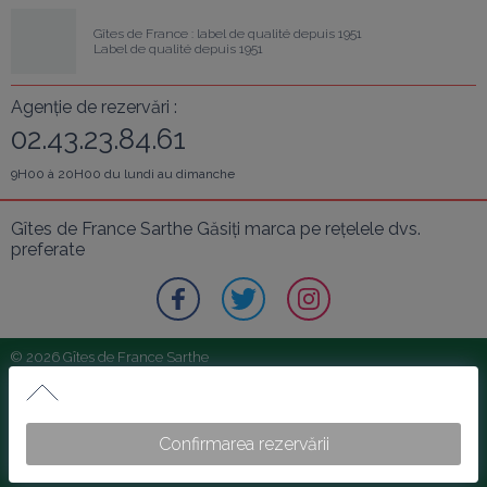
Gîtes de France : label de qualité depuis 1951
Label de qualité depuis 1951
Agenție de rezervări :
02.43.23.84.61
9H00 à 20H00 du lundi au dimanche
Gîtes de France Sarthe Găsiți marca pe rețelele dvs. 
preferate
© 2026 Gîtes de France Sarthe
Conditions Générales d'Utilisation
Les Bournais
Conditions générales de vente
Les Bournais
Confirmarea rezervării
Protection des données - Vie Privée
Mentions Légales