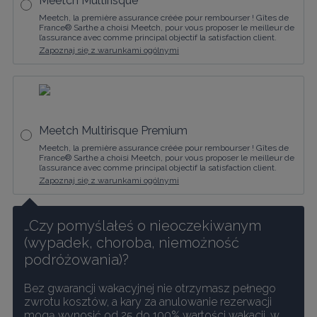
Meetch Multirisque
Meetch, la première assurance créée pour rembourser ! Gîtes de
France® Sarthe a choisi Meetch, pour vous proposer le meilleur de
l’assurance avec comme principal objectif la satisfaction client.
Zapoznaj się z warunkami ogólnymi
Meetch Multirisque Premium
Meetch, la première assurance créée pour rembourser ! Gîtes de
France® Sarthe a choisi Meetch, pour vous proposer le meilleur de
l’assurance avec comme principal objectif la satisfaction client.
Zapoznaj się z warunkami ogólnymi
…Czy pomyślałeś o nieoczekiwanym 
(wypadek, choroba, niemożność 
podróżowania)?
Bez gwarancji wakacyjnej nie otrzymasz pełnego 
zwrotu kosztów, a kary za anulowanie rezerwacji 
mogą wynosić od 25 do 100% wartości wakacji, w 