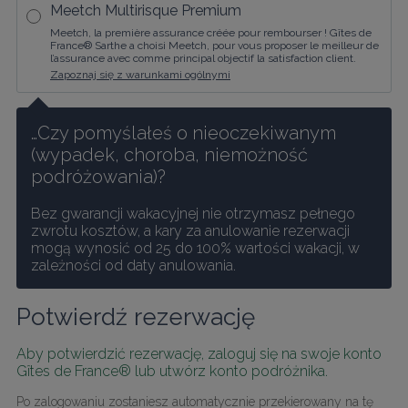
Meetch Multirisque Premium
Meetch, la première assurance créée pour rembourser ! Gîtes de
France® Sarthe a choisi Meetch, pour vous proposer le meilleur de
l’assurance avec comme principal objectif la satisfaction client.
Zapoznaj się z warunkami ogólnymi
…Czy pomyślałeś o nieoczekiwanym 
(wypadek, choroba, niemożność 
podróżowania)?
Bez gwarancji wakacyjnej nie otrzymasz pełnego 
zwrotu kosztów, a kary za anulowanie rezerwacji 
mogą wynosić od 25 do 100% wartości wakacji, w 
zależności od daty anulowania.
Potwierdź rezerwację
Aby potwierdzić rezerwację, zaloguj się na swoje konto 
Gîtes de France® lub utwórz konto podróżnika.
Po zalogowaniu zostaniesz automatycznie przekierowany na tę 