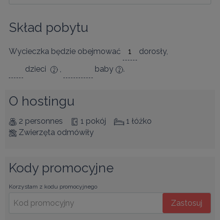
Skład pobytu
Wycieczka będzie obejmować
dorosły
,
dzieci
,
baby
.
O hostingu
2 personnes
1 pokój
1 łóżko
Zwierzęta odmówiły
Kody promocyjne
Korzystam z kodu promocyjnego
Zastosuj