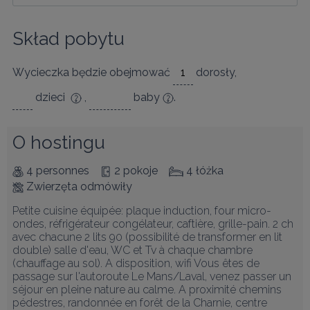
Skład pobytu
Wycieczka będzie obejmować
dorosły
,
dzieci
,
baby
.
O hostingu
4 personnes
2 pokoje
4 łóżka
Zwierzęta odmówiły
Petite cuisine équipée: plaque induction, four micro-
ondes, réfrigérateur congélateur, caftière, grille-pain. 2 ch 
avec chacune 2 lits 90 (possibilité de transformer en lit 
double) salle d'eau, WC et Tv à chaque chambre 
(chauffage au sol). A disposition, wifi Vous êtes de 
passage sur l'autoroute Le Mans/Laval, venez passer un 
séjour en pleine nature au calme. A proximité chemins 
pédestres, randonnée en forêt de la Charnie, centre 