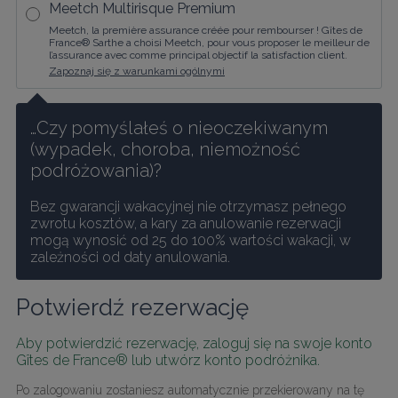
Meetch Multirisque Premium
Meetch, la première assurance créée pour rembourser ! Gîtes de
France® Sarthe a choisi Meetch, pour vous proposer le meilleur de
l’assurance avec comme principal objectif la satisfaction client.
Zapoznaj się z warunkami ogólnymi
…Czy pomyślałeś o nieoczekiwanym 
(wypadek, choroba, niemożność 
podróżowania)?
Bez gwarancji wakacyjnej nie otrzymasz pełnego 
zwrotu kosztów, a kary za anulowanie rezerwacji 
mogą wynosić od 25 do 100% wartości wakacji, w 
zależności od daty anulowania.
Potwierdź rezerwację
Aby potwierdzić rezerwację, zaloguj się na swoje konto 
Gîtes de France® lub utwórz konto podróżnika.
Po zalogowaniu zostaniesz automatycznie przekierowany na tę 