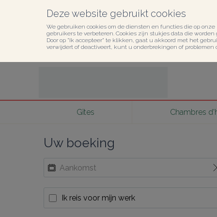
Deze website gebruikt cookies
We gebruiken cookies om de diensten en functies die op onze 
gebruikers te verbeteren. Cookies zijn stukjes data die worden
Door op "Ik accepteer" te klikken, gaat u akkoord met het gebruik
verwijdert of deactiveert, kunt u onderbrekingen of problemen 
Gîtes
Chambres d'
Uw boeking
Ik reis voor mijn werk