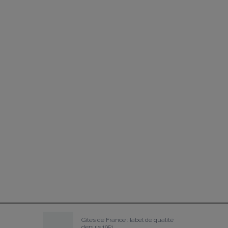
Gîtes de France : label de qualité 
depuis 1951