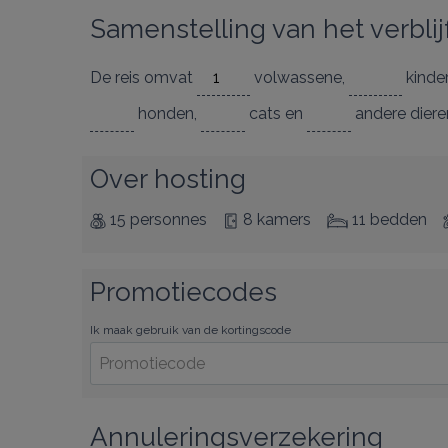
Samenstelling van het verblij
De reis omvat
volwassene
,
kind
honden
,
cats
en
andere diere
Over hosting
15 personnes
8 kamers
11 bedden
Promotiecodes
Ik maak gebruik van de kortingscode
Annuleringsverzekering