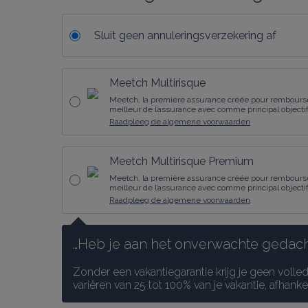
Sluit geen annuleringsverzekering af
Meetch Multirisque
Meetch, la première assurance créée pour rembourser
meilleur de l’assurance avec comme principal objectif l
Raadpleeg de algemene voorwaarden
Meetch Multirisque Premium
Meetch, la première assurance créée pour rembourser
meilleur de l’assurance avec comme principal objectif l
Raadpleeg de algemene voorwaarden
…Heb je aan het onverwachte gedacht
Zonder een vakantiegarantie krijg je geen volle
variëren van 25 tot 100% van je vakantie, afhank