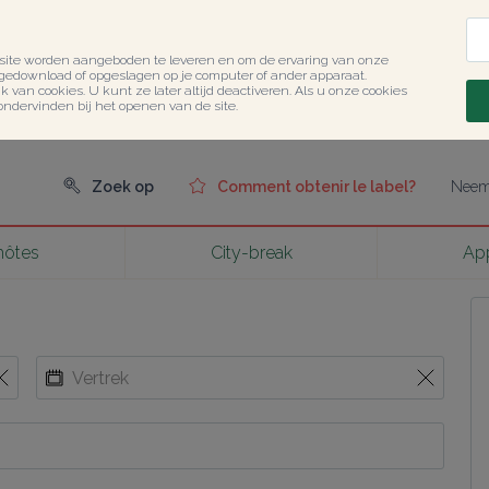
site worden aangeboden te leveren en om de ervaring van onze 
 gedownload of opgeslagen op je computer of ander apparaat.

 van cookies. U kunt ze later altijd deactiveren. Als u onze cookies 
ondervinden bij het openen van de site.
Zoek op
Comment obtenir le label?
Neem 
hôtes
City-break
Ap