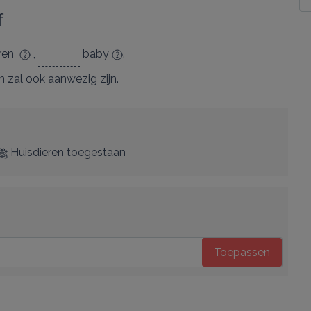
f
eren
,
baby
.
n
zal ook aanwezig zijn.
Huisdieren toegestaan
Toepassen