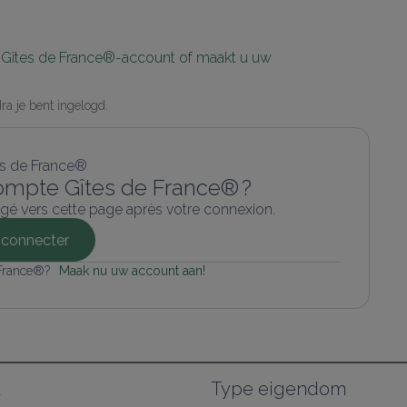
w Gîtes de France®-account of maakt u uw 
a je bent ingelogd.
ompte Gîtes de France® ?
gé vers cette page après votre connexion.
connecter
 France®? 
Maak nu uw account aan!
k
Type eigendom