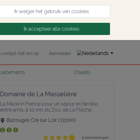
Ik weiger het gebruik van cookies
Ik accepteer alle cookies
contact met ons op
Aanmelden
partements
Chalets
Domaine de La Masselière
Le Made in France pour un séjour en famille, 
entre amis, à 10 mn du Zoo de La Flèche...
Bazouges Cré sur Loir
(
72200
)
9 beoordelingen