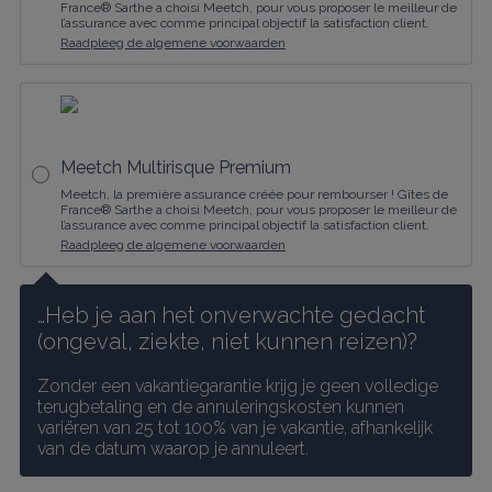
France® Sarthe a choisi Meetch, pour vous proposer le meilleur de
l’assurance avec comme principal objectif la satisfaction client.
Raadpleeg de algemene voorwaarden
Meetch Multirisque Premium
Meetch, la première assurance créée pour rembourser ! Gîtes de
France® Sarthe a choisi Meetch, pour vous proposer le meilleur de
l’assurance avec comme principal objectif la satisfaction client.
Raadpleeg de algemene voorwaarden
…Heb je aan het onverwachte gedacht 
(ongeval, ziekte, niet kunnen reizen)?
Zonder een vakantiegarantie krijg je geen volledige 
terugbetaling en de annuleringskosten kunnen 
variëren van 25 tot 100% van je vakantie, afhankelijk 
van de datum waarop je annuleert.