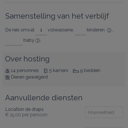
Samenstelling van het verblijf
De reis omvat
volwassene
,
kinderen
,
baby
.
Over hosting
14 personnes
5 kamers
9 bedden
Dieren geweigerd
Aanvullende diensten
Location de draps
€ 15,00
per persoon