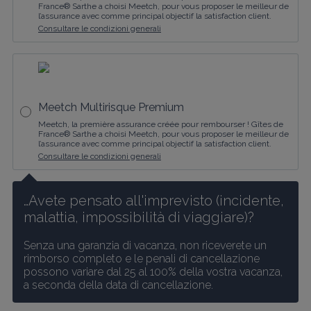
France® Sarthe a choisi Meetch, pour vous proposer le meilleur de
l’assurance avec comme principal objectif la satisfaction client.
Consultare le condizioni generali
Meetch Multirisque Premium
Meetch, la première assurance créée pour rembourser ! Gîtes de
France® Sarthe a choisi Meetch, pour vous proposer le meilleur de
l’assurance avec comme principal objectif la satisfaction client.
Consultare le condizioni generali
…Avete pensato all'imprevisto (incidente, 
malattia, impossibilità di viaggiare)?
Senza una garanzia di vacanza, non riceverete un 
rimborso completo e le penali di cancellazione 
possono variare dal 25 al 100% della vostra vacanza, 
a seconda della data di cancellazione.