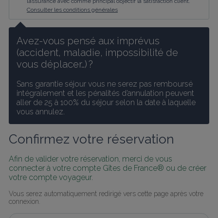
l’assurance avec comme principal objectif la satisfaction client.
Consulter les conditions générales
Avez-vous pensé aux imprévus 
(accident, maladie, impossibilité de 
vous déplacer…) ?
Sans garantie séjour vous ne serez pas remboursé 
intégralement et les pénalités d’annulation peuvent 
aller de 25 à 100% du séjour selon la date à laquelle 
vous annulez.
Confirmez votre réservation
Afin de valider votre réservation, merci de vous 
connecter à votre compte Gîtes de France® ou de créer 
votre compte voyageur.
Vous serez automatiquement redirigé vers cette page après votre 
connexion.