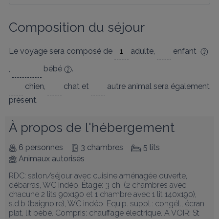
Composition du séjour
Le voyage sera composé de
adulte
,
enfant
,
bébé
.
chien
,
chat
et
autre animal
sera également
présent.
À propos de l'hébergement
6 personnes
3 chambres
5 lits
Animaux autorisés
RDC: salon/séjour avec cuisine aménagée ouverte, 
débarras, WC indép. Étage: 3 ch. (2 chambres avec 
chacune 2 lits 90x190 et 1 chambre avec 1 lit 140x190), 
s.d.b (baignoire), WC indép. Equip. suppl.: congél., écran 
plat, lit bébé. Compris: chauffage électrique. A VOIR: St 