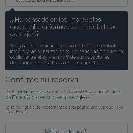
Consulte las condiciones generales
…¿Ha pensado en los imprevistos 
(accidente, enfermedad, imposibilidad 
de viajar )? 
Sin garantía de vacaciones, no recibirá el reembolso 
íntegro y las penalizaciones por cancelación pueden 
oscilar entre el 25 y el 100% de sus vacaciones, 
dependiendo de la fecha en que cancele.
Confirme su reserva
Para confirmar su reserva, conéctese a su cuenta Gîtes 
de France® o cree su cuenta de viajero.
Se le redirigirá automáticamente a esta página una vez que haya 
iniciado sesión.