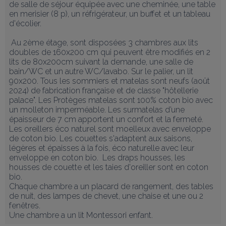
de salle de séjour équipée avec une cheminée, une table 
en merisier (8 p), un réfrigérateur, un buffet et un tableau 
d'écolier.

 Au 2ème étage, sont disposées 3 chambres aux lits 
doubles de 160x200 cm qui peuvent être modifiés en 2 
lits de 80x200cm suivant la demande, une salle de 
bain/WC et un autre WC/lavabo. Sur le palier, un lit 
90x200. Tous les sommiers et matelas sont neufs (août 
2024) de fabrication française et de classe "hôtellerie 
palace". Les Protèges matelas sont 100% coton bio avec 
un molleton imperméable. Les surmatelas d’une 
épaisseur de 7 cm apportent un confort et la fermeté.  
Les oreillers éco naturel sont moelleux avec enveloppe 
de coton bio. Les couettes s'adaptent aux saisons, 
légères et épaisses à la fois, éco naturelle avec leur 
enveloppe en coton bio.  Les draps housses, les 
housses de couette et les taies d'oreiller sont en coton 
bio.

Chaque chambre a un placard de rangement, des tables 
de nuit, des lampes de chevet, une chaise et une ou 2 
fenêtres.

Une chambre a un lit Montessori enfant.