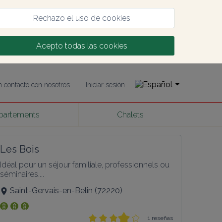
Rechazo el uso de cookies
Acepto todas las cookies
 contacto con nosotros
Iniciar sesión
partements
Chalets
Les Bois
Idéal pour un séjour familiale, professionnels ou 
séminaires....
Saint-Gervais-en-Belin
(
72220
)
1 reseñas