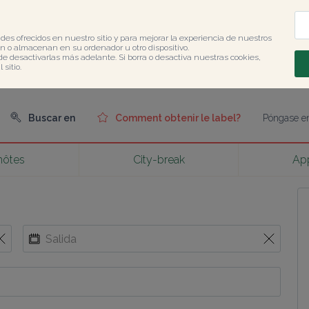
des ofrecidos en nuestro sitio y para mejorar la experiencia de nuestros 
 o almacenan en su ordenador u otro dispositivo.

de desactivarlas más adelante. Si borra o desactiva nuestras cookies, 
sitio.
Buscar en
Comment obtenir le label?
Póngase en
hôtes
City-break
Ap