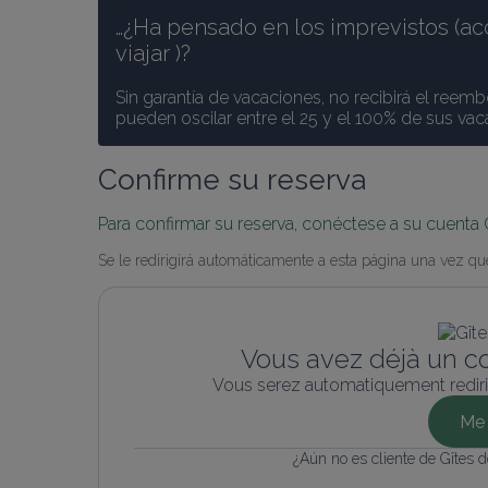
…¿Ha pensado en los imprevistos (ac
viajar )? 
Sin garantía de vacaciones, no recibirá el reemb
pueden oscilar entre el 25 y el 100% de sus va
Confirme su reserva
Para confirmar su reserva, conéctese a su cuenta 
Se le redirigirá automáticamente a esta página una vez que
Vous avez déjà un c
Vous serez automatiquement rediri
Me 
¿Aún no es cliente de Gîtes 