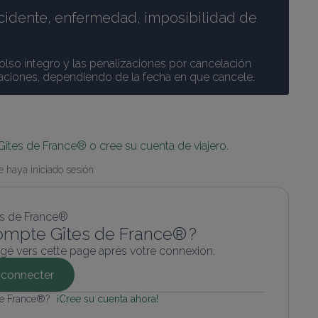
cidente, enfermedad, imposibilidad de 
olso íntegro y las penalizaciones por cancelación 
caciones, dependiendo de la fecha en que cancele.
Gîtes de France® o cree su cuenta de viajero.
 haya iniciado sesión.
ompte Gîtes de France® ?
gé vers cette page après votre connexion.
connecter
de France®? 
¡Cree su cuenta ahora!