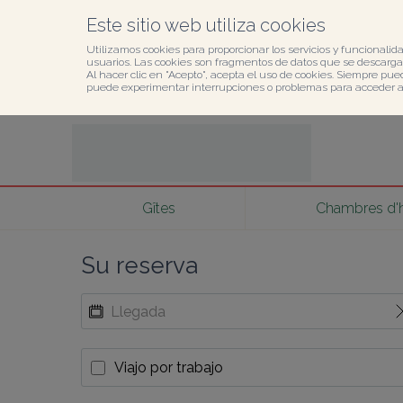
Este sitio web utiliza cookies
Utilizamos cookies para proporcionar los servicios y funcionalida
usuarios. Las cookies son fragmentos de datos que se descargan
Al hacer clic en "Acepto", acepta el uso de cookies. Siempre pue
puede experimentar interrupciones o problemas para acceder al 
Gîtes
Chambres d'
Su reserva
Viajo por trabajo