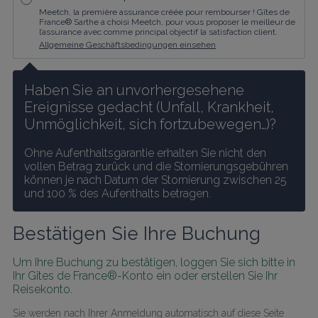
Meetch, la première assurance créée pour rembourser ! Gîtes de
France® Sarthe a choisi Meetch, pour vous proposer le meilleur de
l’assurance avec comme principal objectif la satisfaction client.
Allgemeine Geschäftsbedingungen einsehen
Haben Sie an unvorhergesehene 
Ereignisse gedacht (Unfall, Krankheit, 
Unmöglichkeit, sich fortzubewegen…)?
Ohne Aufenthaltsgarantie erhalten Sie nicht den 
vollen Betrag zurück und die Stornierungsgebühren 
können je nach Datum der Stornierung zwischen 25 
und 100 % des Aufenthalts betragen.
Bestätigen Sie Ihre Buchung
Um Ihre Buchung zu bestätigen, loggen Sie sich bitte in 
Ihr Gîtes de France®-Konto ein oder erstellen Sie Ihr 
Reisekonto.
Sie werden nach Ihrer Anmeldung automatisch auf diese Seite 