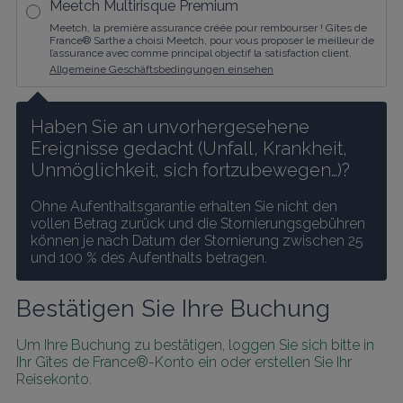
Meetch Multirisque Premium
Meetch, la première assurance créée pour rembourser ! Gîtes de
France® Sarthe a choisi Meetch, pour vous proposer le meilleur de
l’assurance avec comme principal objectif la satisfaction client.
Allgemeine Geschäftsbedingungen einsehen
Haben Sie an unvorhergesehene 
Ereignisse gedacht (Unfall, Krankheit, 
Unmöglichkeit, sich fortzubewegen…)?
Ohne Aufenthaltsgarantie erhalten Sie nicht den 
vollen Betrag zurück und die Stornierungsgebühren 
können je nach Datum der Stornierung zwischen 25 
und 100 % des Aufenthalts betragen.
Bestätigen Sie Ihre Buchung
Um Ihre Buchung zu bestätigen, loggen Sie sich bitte in 
Ihr Gîtes de France®-Konto ein oder erstellen Sie Ihr 
Reisekonto.